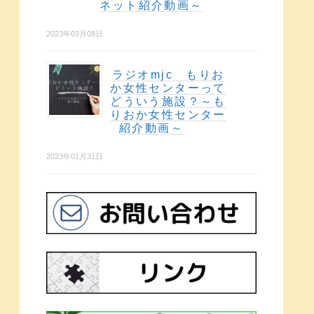
ネット紹介動画～
2023年03月08日
ラジオmjc もりお
か女性センターって
どういう施設？～も
りおか女性センター
紹介動画～
2023年01月31日