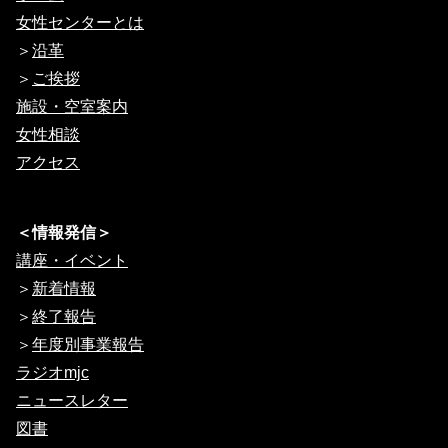
女性センターとは
＞
沿革
＞
ご挨拶
施設・空室案内
女性相談
アクセス
＜情報発信＞
講座・イベント
＞
新着情報
＞
終了報告
＞
年度別事業報告
ラジオmjc
ニュースレター
図書