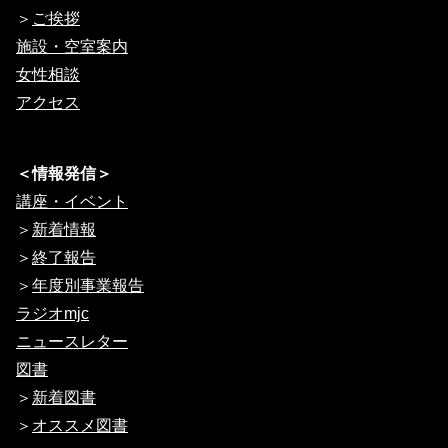
＞
ご挨拶
施設・空室案内
女性相談
アクセス
＜情報発信＞
講座・イベント
＞
新着情報
＞
終了報告
＞
年度別事業報告
ラジオmjc
ニュースレター
図書
＞
新着図書
＞
オススメ図書