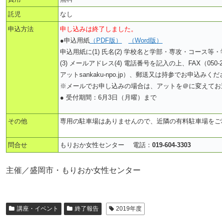
託児
なし
申込方法
申し込みは終了しました。
●申込用紙
（PDF版）
（Word版）
申込用紙に(1) 氏名(2) 学校名と学部・専攻・コース等
(3) メールアドレス(4) 電話番号を記入の上、FAX（050-201
アットsankaku-npo.jp）、郵送又は持参でお申込みく
※メールでお申し込みの場合は、アットを＠に変えてお
● 受付期間：6月3日（月曜）まで
その他
専用の駐車場はありませんので、近隣の有料駐車場をご
問合せ
もりおか女性センター 電話：
019-604-3303
主催／盛岡市・もりおか女性センター
講座・イベント
終了報告
2019年度