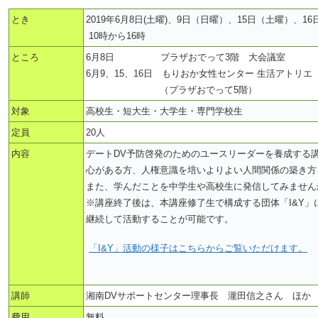
とき
2019年6月8日(土曜)、9日（日曜）、15日（土曜）、1
10時から16時
ところ
6月8日 プラザおでって3階 大会議室
6月9、15、16日 もりおか女性センター 生活アトリエ
（プラザおでって5階）
対象
高校生・短大生・大学生・専門学校生
定員
20人
内容
デートDV予防啓発のためのユースリーダーを養成する
心がある方、人権意識を培いよりよい人間関係の築き方
また、学んだことを中学生や高校生に発信してみません
※講座終了後は、本講座修了生で構成する団体「I&Y」
継続して活動することが可能です。
「I&Y」活動の様子はこちらからご覧いただけます。
講師
湘南DVサポートセンター理事長 瀧田信之さん ほか
費用
無料