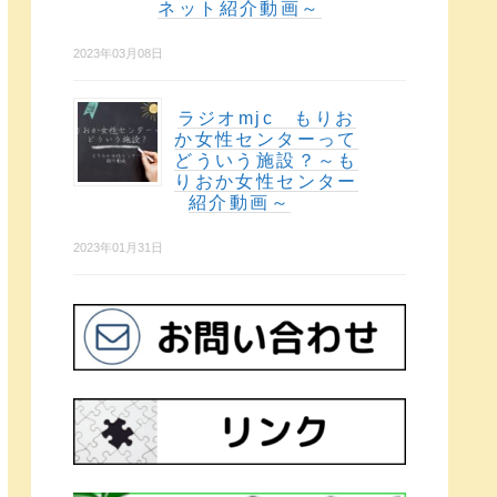
ネット紹介動画～
2023年03月08日
ラジオmjc もりお
か女性センターって
どういう施設？～も
りおか女性センター
紹介動画～
2023年01月31日