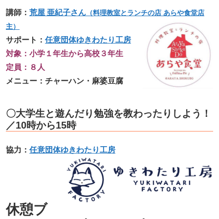
講師：
荒屋 亜紀子さん
（料理教室とランチの店 あらや食堂店
主）
サポート：
任意団体ゆきわたり工房
対象：小学１年生から高校３年生
定員：８人
メニュー：チャーハン・麻婆豆腐
〇大学生と遊んだり勉強を教わったりしよう！
／10時から15時
協力：
任意団体ゆきわたり工房
休憩ブ