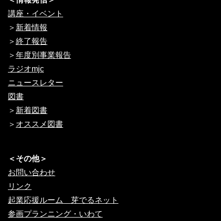
講座・イベント
＞
新着情報
＞
終了報告
＞
年度別事業報告
ラジオmjc
ニュースレター
図書
＞
新着図書
＞
オススメ図書
＜その他＞
お問い合わせ
リンク
起業応援ルーム 芽でるネット
参画プランニング・いわて