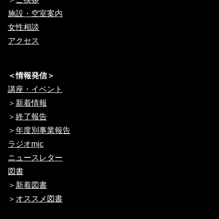
施設・空室案内
女性相談
アクセス
＜情報発信＞
講座・イベント
＞
新着情報
＞
終了報告
＞
年度別事業報告
ラジオmjc
ニュースレター
図書
＞
新着図書
＞
オススメ図書