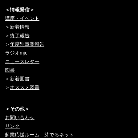
＜情報発信＞
講座・イベント
＞
新着情報
＞
終了報告
＞
年度別事業報告
ラジオmjc
ニュースレター
図書
＞
新着図書
＞
オススメ図書
＜その他＞
お問い合わせ
リンク
起業応援ルーム 芽でるネット