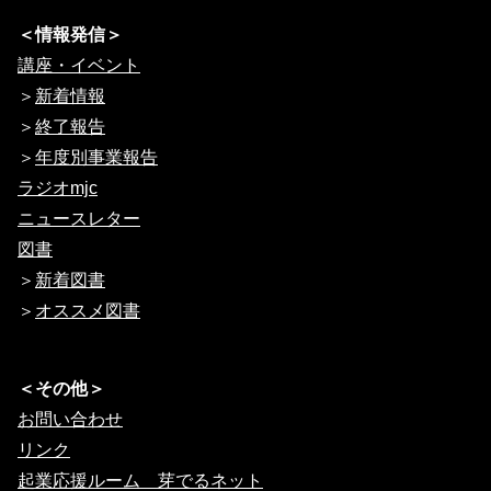
＜情報発信＞
講座・イベント
＞
新着情報
＞
終了報告
＞
年度別事業報告
ラジオmjc
ニュースレター
図書
＞
新着図書
＞
オススメ図書
＜その他＞
お問い合わせ
リンク
起業応援ルーム 芽でるネット