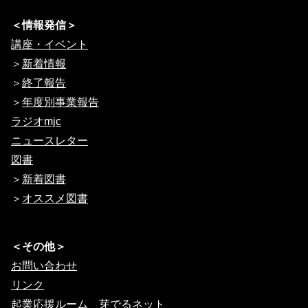
＜情報発信＞
講座・イベント
＞
新着情報
＞
終了報告
＞
年度別事業報告
ラジオmjc
ニュースレター
図書
＞
新着図書
＞
オススメ図書
＜その他＞
お問い合わせ
リンク
起業応援ルーム 芽でるネット