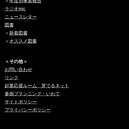
＞
年度別事業報告
ラジオmjc
ニュースレター
図書
＞
新着図書
＞
オススメ図書
＜その他＞
お問い合わせ
リンク
起業応援ルーム 芽でるネット
参画プランニング・いわて
サイトポリシー
プライバシーポリシー