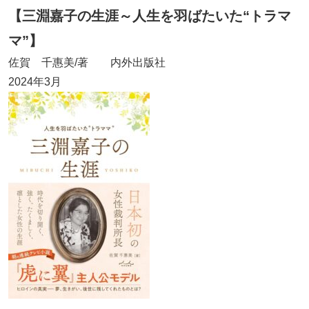
【三淵嘉子の生涯～人生を羽ばたいた“トラマ
マ”】
佐賀 千惠美/著 内外出版社
2024年3月