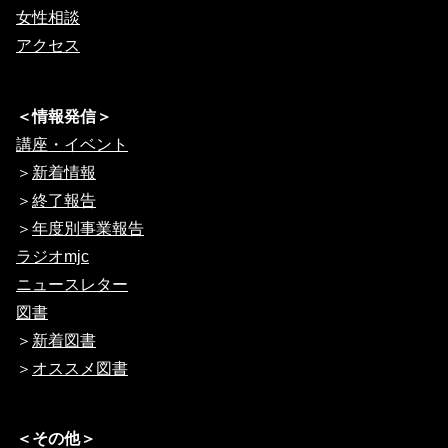
女性相談
アクセス
＜情報発信＞
講座・イベント
＞
新着情報
＞
終了報告
＞
年度別事業報告
ラジオmjc
ニュースレター
図書
＞
新着図書
＞
オススメ図書
＜その他＞