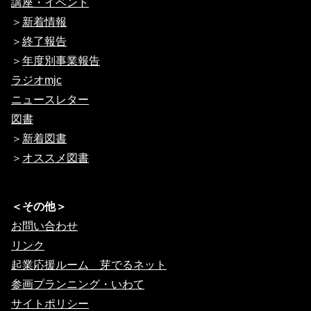
講座・イベント
＞
新着情報
＞
終了報告
＞
年度別事業報告
ラジオmjc
ニュースレター
図書
＞
新着図書
＞
オススメ図書
＜その他＞
お問い合わせ
リンク
起業応援ルーム 芽でるネット
参画プランニング・いわて
サイトポリシー