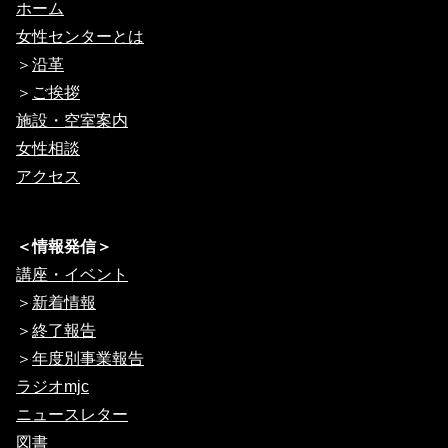
ホーム
女性センターとは
＞
沿革
＞
ご挨拶
施設・空室案内
女性相談
アクセス
＜情報発信＞
講座・イベント
＞
新着情報
＞
終了報告
＞
年度別事業報告
ラジオmjc
ニュースレター
図書