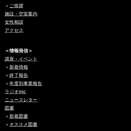
＞
ご挨拶
施設・空室案内
女性相談
アクセス
＜情報発信＞
講座・イベント
＞
新着情報
＞
終了報告
＞
年度別事業報告
ラジオmjc
ニュースレター
図書
＞
新着図書
＞
オススメ図書