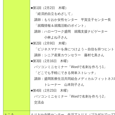
■第1回（2月2日 木曜）
「経済的自立をめざして」
講師：もりおか女性センター 平賀圭子センター長
「就職情報＆就職活動のポイント」
講師：ハローワーク盛岡 就職支援ナビゲーター
小林よね子さん
■第2回（2月9日 木曜）
「ビジネスマナーを身につけよう～自信を持つヒント
講師：シニア産業カウンセラー 藤村七美さん
■第3回（2月16日 木曜）
パソコンミニセミナー「Wordで名刺を作ろう1」
「どこでも手軽にできる簡単ストレッチ」
講師：盛岡医療生活共同組合メディカルフィットネスLa
トレーナー 山本則子さん
■第4回（2月23日 木曜）
パソコンミニセミナー「Wordで名刺を作ろう2」
交流会
ところ
もりおか女性センター 生活アトリエ（プラザおでって