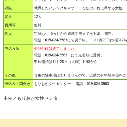
対象
就職したいシングルマザー、またはそれに準ずる女性
定員
12人
費用等
無料
託児
定員5人。6ヵ月から未就学児までを対象、無料。
電話：
019-624-3583
にて要予約。 ※1月25日(水曜)17
申込方法
受け付けは終了しました。
電話：
019-624-3583
にて先着順に受付。
申込開始は12月20日（火曜）10時から
その他
専用の駐車場はありませんので、近隣の有料駐車場をご
申込み・問合せ
もりおか女性センター 電話：
019-624-3583
主催／もりおか女性センター