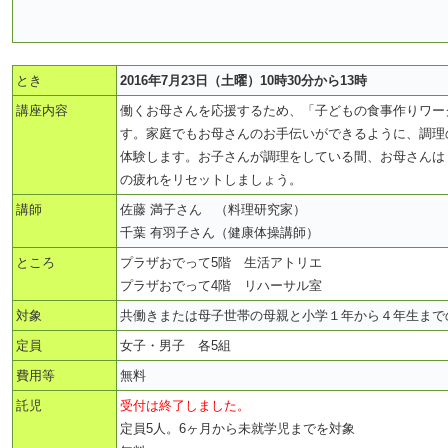
とき
2016年7月23日（土曜）10時30分から13時
講座内容
働くお母さんを応援するため、「子どもの食事作りワー
す。家庭でもお母さんのお手伝いができるように、調理
体験します。お子さんが調理をしている間、お母さんは
の疲れをリセットしましょう。
講師
佐藤 満子さん （料理研究家）
千葉 有羽子さん（健康体操講師）
ところ
プラザおでって5階 生活アトリエ
プラザおでって4階 リハーサル室
対象
共働きまたは母子世帯の母親と小学１年から４年生まで
定員
女子・男子 各5組
費用等
無料
託児
受付は終了しました。
定員5人。6ヶ月から未就学児までを対象