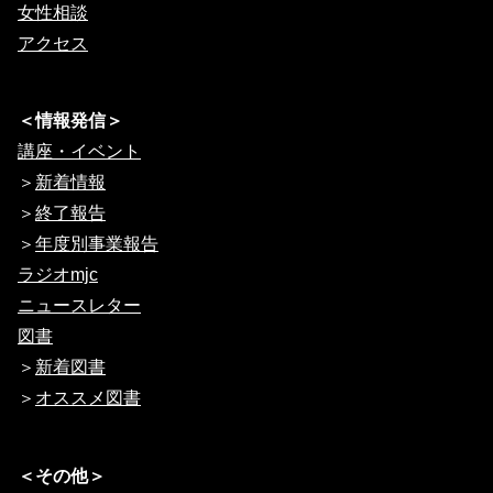
女性相談
アクセス
＜情報発信＞
講座・イベント
＞
新着情報
＞
終了報告
＞
年度別事業報告
ラジオmjc
ニュースレター
図書
＞
新着図書
＞
オススメ図書
＜その他＞