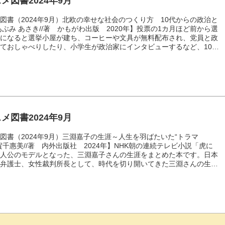
メ図書2024年9月
図書（2024年9月）北欧の幸せな社会のつくり方 10代からの政治と
あぶみ あさき//著 かもがわ出版 2020年】投票の1カ月ほど前から選
期になると選挙小屋が建ち、コーヒーや文具が無料配布され、党員と政
ておしゃべりしたり、小学生が政治家にインタビューするなど、10代
加が歓迎される北欧。150点以上のカラフルな写真とレポートから
常にあふれる自由で楽しい政治や、議論の中で認め合う市民、若者の声
うと努力する大人たちの姿が見えてきます。一人ひとりの意見に価値が
自分にもできることがあるということに気付かせてくれる１冊です。新
こちらオススメ...
メ図書2024年9月
図書（2024年9月）三淵嘉子の生涯～人生を羽ばたいた“トラマ
賀千惠美//著 内外出版社 2024年】NHK朝の連続テレビ小説「虎に
主人公のモデルとなった、三淵嘉子さんの生涯をまとめた本です。日本
性弁護士、女性裁判所長として、時代を切り開いてきた三淵さんの生涯
職の弁護士でもある著者の取材などをもとに書かれています。取材当
存命だった三淵さんの身内の取材からは、ドラマでは描かれなかった三
本当の姿が見えてきます。ドラマの放映は9月までですが、ドラマを
なったことがない方にもおすすめです。もりおか女性センターでは、こ
三淵嘉子さん関連図書の展示...