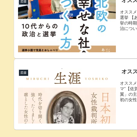
オスス
図書
オススメ
選挙 【
挙の時
治につい
の政治参
は、日
を聞こ
あり、
着図書は
オスス
図書
オススメ
マ”【佐
翼」の
初の女
を、現
時、ご
淵さんの
ご覧に
の他にも