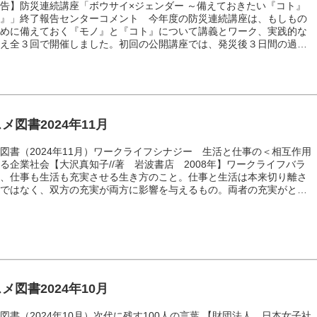
告】防災連続講座「ボウサイ×ジェンダー ～備えておきたい『コト』
ノ』」終了報告センターコメント 今年度の防災連続講座は、もしもの
ために備えておく『モノ』と『コト』について講義とワーク、実践的な
交え全３回で開催しました。初回の公開講座では、発災後３日間の過ご
焦点をあてた講義を行い、その後は過去の震災経験をジェンダー視点か
え、ジェンダー統計をもとにしたワークを行い参加者で意見交換を行い
。 ２回目では防災マイボトル作成を通し、自分にとって必要なものを
選択すること、そして必要なものは人それぞれ違うことに気づくきっか
ました。また、本講座の重要テー...
メ図書2024年11月
図書（2024年11月）ワークライフシナジー 生活と仕事の＜相互作用
る企業社会【大沢真知子//著 岩波書店 2008年】ワークライフバラ
は、仕事も生活も充実させる生き方のこと。仕事と生活は本来切り離さ
のではなく、双方の充実が両方に影響を与えるもの。両者の充実がとも
ジー（相互作用）をともなってどちらにもいい影響を与えるならば、ど
を犠牲にしなければ他方が得られないということにはならないのです。
え、何が自分の人生にとって大切なのか、また、その大切なものはあき
あっても、何を優先すべきなのか、それを選択するのは容易ではありま
者の経験などを交えな...
メ図書2024年10月
図書（2024年10月）次代に残す100人の言葉 【財団法人 日本女子社