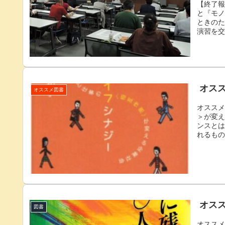
【終了報
と『モ
ときの
演習を
し方に
らとら
ました
考えて
けとなり
オスス
オススメ図書
オススメ
＞が変え
ンスと
れるも
にシナ
ちらか
とは言
らかで
せん。筆
オスス
図書
オススメ