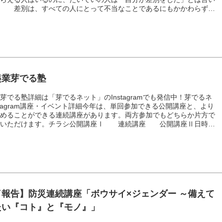
。 差別は、すべての人にとって不当なことであるにもかかわらず、
「差別を受ける側」だけの問題のように扱われる。それは一体何故なの
うか。本書には、近年韓国で起こった出来事（女性、障がい者、セクシ
・マイノリティ、移民に関すること）や論争などがおもな内容として盛
れています。無意識の偏見によっておこるさまざまな差別はどこからき
か？自分は本当に「差...
起業芽でる塾
芽でる塾詳細は「芽でるネット」のInstagramでも発信中！芽でるネ
nstagram講座・イベント詳細今年は、単回参加できる公開講座と、より
深めることができる連続講座があります。両方参加でもどちらか片方で
加いただけます。チラシ公開講座Ⅰ 連続講座 公開講座Ⅱ日時
座Ⅰ】令和 6 年 12 月１日（日曜） 10時から12時【連続講座 第１
 月８日（日曜） 10時から13時【連続講座 第２回】12 月 21 日（土曜）
ら13時【連続講座 第３回】令和７年 １月 11 日（土曜） 10時から13時
座 第４回】【公開講座Ⅱ】２月８日（土...
了報告】防災連続講座「ボウサイ×ジェンダー ～備えて
たい『コト』と『モノ』」