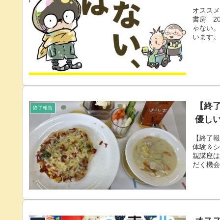
オススメ
書房 2
ゃない
います。
ってよ
いる感じ
ある主
が、漫
迷ったと
【終
終了報告
優し
【終了報
体験＆
親講座
だく機
達でし
もほぐ
導でい
出し可
連絡先を