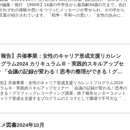
//編集・発行 1996年】14歳の中学生から最高齢94歳の方まで、合計
のそれぞれの体験や思いをつづったメッセージが寄せられ、その中から
の言葉が紹介されています。「戦争・平和への思い」「女性の歩みにつ
「さまざまな言葉」「財団法人日本女子社会教育への寄稿」として、ま
ています。発行は平成8年ですが、令和の今読み返しても、人々の願
わらないように感じます。日本は、あの頃思い描いた理想の姿に近づい
でしょうか…。新着図書はこちらオススメ図書はこちら
了報告】共催事業：女性のキャリア形成支援リカレン
グラム2024 カリキュラムⅢ・実践的スキルアップセ
ー 「会議の記録が変わる！思考の整理ができる！グラ
ックレコーディング講座」
告】共催事業：女性のキャリア形成支援リカレントプログラム2024
ラムⅢ・実践的スキルアップセミナー 「会議の記録が変わる！思考の
できる！グラフィックレコーディング講座」終了報告センターコメント
キャリア形成を支援するプログラムの１コマとして職場で不可欠な「可
「伝える」「記録」の手段であるグラフィックレコーディングを学ぶ講
ラインで開催しました。連続講座と単回講座で40人を超える多くの方
加いただき、関心の高さが窺えました。講座では、講師の岸智子さんよ
ュニケーションツールとしてグラフィックレコーディングの手法を学
的ワークを中心に楽しく分か...
メ図書2024年10月