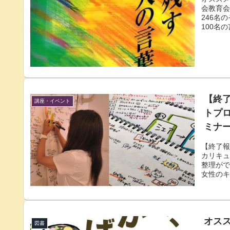
会教育会
246名
100名
いて」
とめられ
いは変
ている
【終
講座・イベント
トプロ
ミナ
フィ
【終了報
カリキュ
整理が
女性の
視化」
座をオン
にご参
りコミ
び、実践
オスス
図書