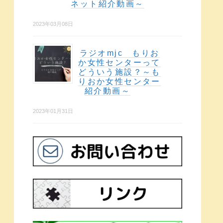
ネット紹介動画～
2023年03月08日
ラジオmjc もりお
か女性センターって
どういう施設？～も
りおか女性センター
紹介動画～
2023年01月31日