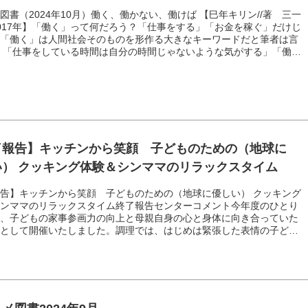
図書（2024年10月）働く、働かない、働けば 【巳年キリン//著 三一
017年】「働く」って何だろう？「仕事をする」「お金を稼ぐ」だけじ
。「働く」は人間社会そのものを形作る大きなキーワードだと筆者は言
 「仕事をしている時間は自分の時間じゃないような気がする」「働く
いことだと思うけど、お金をもらえても、一度きりの人生を浪費されて
がして」そんな風に感じる瞬間が誰しもあるかもしれません。 筆者で
人公が、様々な職種の人と出会い、それぞれが持つ悩みや感じたこと
画でわかりやすく描かれています。社会の中で生きること、働くことに
き、この本が何か...
了報告】キッチンから笑顔 子どものための（地球に
い） クッキング体験＆シンママのリラックスタイム
告】キッチンから笑顔 子どものための（地球に優しい） クッキング
シンママのリラックスタイム終了報告センターコメント今年度のひとり
は、子どもの家事参画力の向上と母親自身の心と身体に向き合っていた
会として開催いたしました。調理では、はじめは緊張した表情の子ども
たが、講師や学生アシスタントの優しく丁寧な指導により、次第に緊張
れ、楽しい調理時間となりました。母親のプログラムでは、講師のご指
すヨガだけでなくジャーナリングも行いました。日頃のモヤモヤを書き
視化することで、自身の心に向き合えたと思います。講座の後半では、
交換し合う母親達の姿が見受けら...