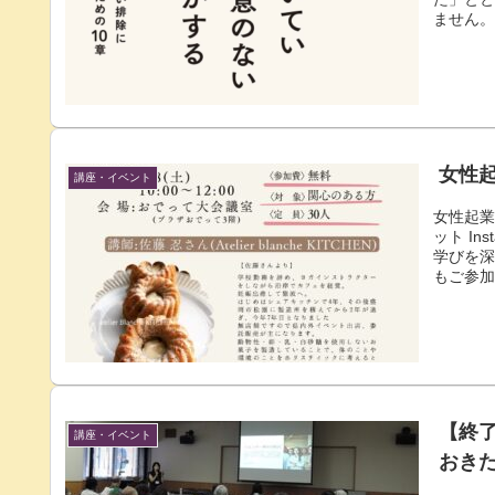
ません
なぜか
でしょ
ュアル
り込ま
ているの
女性
講座・イベント
女性起業
ット I
学びを
もご参
【公開講
回】12
10時か
【連続講
【終
講座・イベント
おき