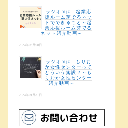
ラジオmjc 起業応
援ルーム芽でるネッ
トでできること～起
業応援ルーム芽でる
ネット紹介動画～
2023年03月08日
ラジオmjc もりお
か女性センターって
どういう施設？～も
りおか女性センター
紹介動画～
2023年01月31日