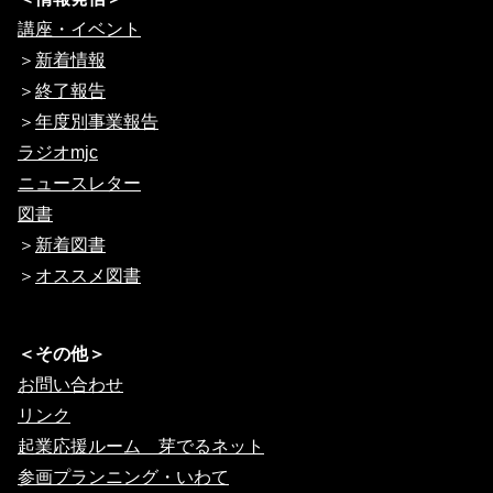
講座・イベント
＞
新着情報
＞
終了報告
＞
年度別事業報告
ラジオmjc
ニュースレター
図書
＞
新着図書
＞
オススメ図書
＜その他＞
お問い合わせ
リンク
起業応援ルーム 芽でるネット
参画プランニング・いわて