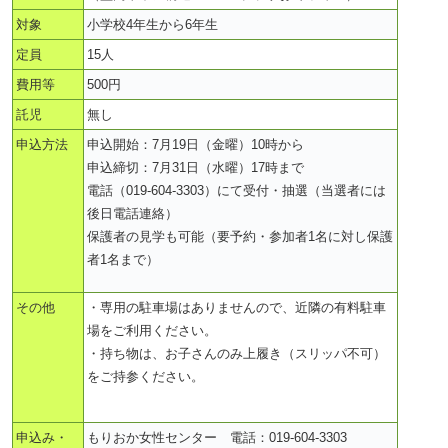
対象
小学校4年生から6年生
定員
15人
費用等
500円
託児
無し
申込方法
申込開始：7月19日（金曜）10時から
申込締切：7月31日（水曜）17時まで
電話（019-604-3303）にて受付・抽選（当選者には
後日電話連絡）
保護者の見学も可能（要予約・参加者1名に対し保護
者1名まで）
その他
・専用の駐車場はありませんので、近隣の有料駐車
場をご利用ください。
・持ち物は、お子さんのみ上履き（スリッパ不可）
をご持参ください。
申込み・
もりおか女性センター 電話：019-604-3303