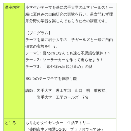
講座内容
小学生がテーマを基に岩手大学の工学ガールズと一
緒に夏休みの自由研究の実験を行い、男女問わず理
系分野の学習を楽しんでもらうための講座です。
【プログラム】
テーマを基に岩手大学の工学ガールズと一緒に自由
研究の実験を行う。
テーマ1：夏なのになんでも凍る不思議な液体！？
テーマ2：ソーラーカーを作って走らせよう！
テーマ3：「紫外線vs日焼け止め」の謎
※3つのテーマ全てを体験可能
講師：岩手大学 理工学部 山口 明 准教授、
岩手大学 工学ガールズ 7名
ところ
もりおか女性センター 生活アトリエ
（盛岡市中ノ橋通1-1-10 プラザおでって5F）