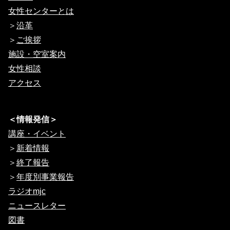
女性センターとは
＞
沿革
＞
ご挨拶
施設・空室案内
女性相談
アクセス
＜情報発信＞
講座・イベント
＞
新着情報
＞
終了報告
＞
年度別事業報告
ラジオmjc
ニュースレター
図書