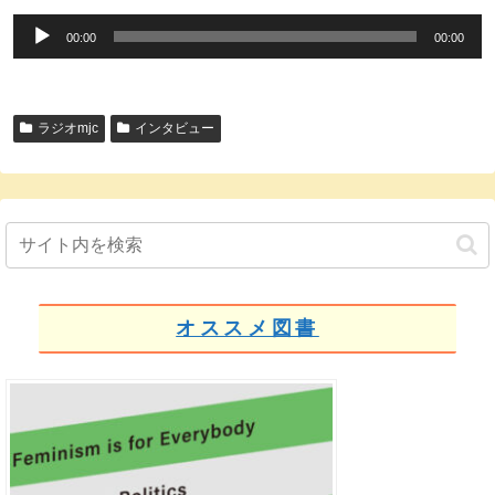
音
00:00
00:00
声
プ
レ
ラジオmjc
インタビュー
ー
ヤ
ー
オススメ図書