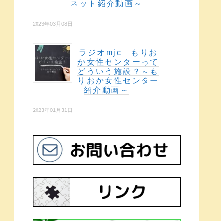
ネット紹介動画～
2023年03月08日
ラジオmjc もりお
か女性センターって
どういう施設？～も
りおか女性センター
紹介動画～
2023年01月31日