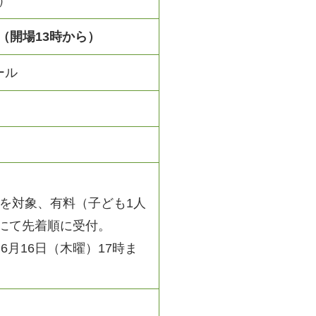
）
5時（開場13時から）
ール
でを対象、有料（子ども1人
にて先着順に受付。
6月16日（木曜）17時ま