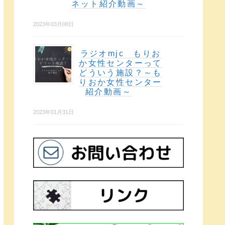
ネット紹介動画～
2023年03月08日
ラジオmjc もりお
か女性センターって
どういう施設？～も
りおか女性センター
紹介動画～
2023年01月31日