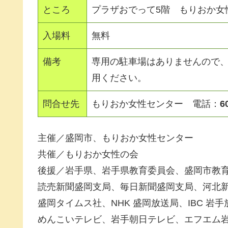
ところ
プラザおでって5階 もりおか女
入場料
無料
備考
専用の駐車場はありませんので
用ください。
問合せ先
もりおか女性センター 電話：
6
主催／盛岡市、もりおか女性センター
共催／もりおか女性の会
後援／岩手県、岩手県教育委員会、盛岡市教
読売新聞盛岡支局、毎日新聞盛岡支局、河北
盛岡タイムス社、NHK 盛岡放送局、IBC 岩
めんこいテレビ、岩手朝日テレビ、エフエム岩