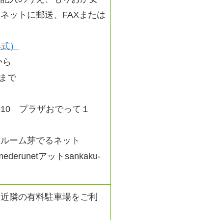
ネットに郵送、FAXまたは
形式）
から
まで
1-10 プラザおでって１
援ルーム芽でるネット
mederunetアットsankaku-
、近隣の有料駐車場をご利