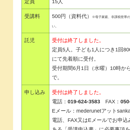
定員
15人
受講料
500円（資料代）
※母子家庭、非課税世帯
い。
託児
受付は終了しました。
定員5人。子ども1人につき1回8
にて先着順に受付。
受付期間6月1日（水曜）10時から
で。
申し込み
受付は終了しました。
電話：
019-624-3583
FAX：
050
Eメール：mederunetアットsank
電話、FAX又はEメールでお申
ある「受講申込書」に必要事項