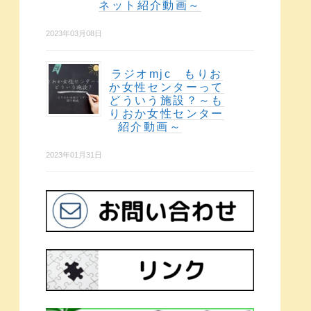
ネット紹介動画～
2023年03月08日
ラジオmjc もりお
か女性センターって
どういう施設？～も
りおか女性センター
紹介動画～
2023年01月31日