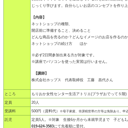
じっくり学びます。自分らしいお店のコンセプトを作り上
【内容】
ネットショップの種類、
開店前に準備すること、決めること
どんな商品を売るのか？どんなイメージのお店を作るのか
ネットショップの続け方 ほか
※必ず2日間参加出来る方が対象です。
※講座でパソコンを使った実習は行いません。
【講師】
株式会社ホップス 代表取締役 工藤 昌代さん
ところ
もりおか女性センター生活アトリエ(プラザおでって５階)
定員
20人
受講料
500円（資料代）
※母子家庭、非課税世帯の方等は免除あり。申
託児
定員5人。※対象 生後6か月から未就学児まで 子ども1人
019-624-3583
にて先着順に受付。