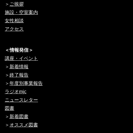
＞
ご挨拶
施設・空室案内
女性相談
アクセス
＜情報発信＞
講座・イベント
＞
新着情報
＞
終了報告
＞
年度別事業報告
ラジオmjc
ニュースレター
図書
＞
新着図書
＞
オススメ図書