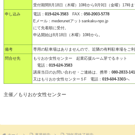
受付期間8月18日（木曜）10時から9月9日（金曜）17時
申し込み
電話：
019-624-3583
FAX：
050-2003-5778
Eメール：mederunetアットsankaku-npo.jp
にて先着順に受付。
申込開始は8月18日（木曜）10時から。
備考
専用の駐車場はありませんので、近隣の有料駐車場をご利
問合せ先
もりおか女性センター 起業応援ルーム芽でるネット
電話：
019-624-3583
講座当日のお問い合わせ・ご連絡は、携帯：
080-2833-1
又はもりおか女性センター５F 電話：
019-604-3303
へ
主催／もりおか女性センター
ホーム
事業報告
28年度終了報告