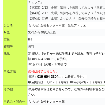
チェック」
【第3回】2/13（金曜）気持ちを表現してみよう「率直
【第4回】2/17（火曜）気持ちを表現してみよう「NO
【第5回】2/20（金曜）ふりかえり「自分の気持ちも相
ところ
もりおか女性センター本館 生活アトリエ
対象
30代から40代の女性
定員
8名
費用等
無料
託児
定員5人。
6ヵ月から未就学児までを対象、有料（子ども一
話 019-604-3304にて要予約。
※1月27日（火曜）17時まで
申込方法
受付は終了しました。
019-604-3304
電話：
にて先着順に受付。
申込開始は、1月19日（月曜）10時から2月2日（月曜）
その他
専用の駐車場はありませんので、近隣の有料駐車場をご
さい。
申込み・問合せ
もりおか女性センター本館