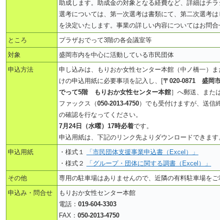
助成します。助成金の対象となる経費など、詳細はチラ
選考については、第一次選考は書類にて、第二次選考は
を決定いたします。事業の詳しい内容についてはお問合
ところ
プラザおでって3階の各会議室等
対象
盛岡市内を中心に活動している市民団体
申込方法
申し込みは、もりおか女性センター本館（中ノ橋一）ま
けの申込用紙に必要事項を記入し、[
〒020-0871 盛
でって5階 もりおか女性センター本館
］へ郵送、また
ファックス（
050-2013-4750
）でも受付けますが、送信
の確認を行なってください。
7月24日（水曜）17時必着
です。
申込用紙は、下記のリンク先よりダウンロードできます
申込用紙
・様式１
「市民団体支援事業申込書（Excel）」
・様式２
「グループ・団体に関する調書（Excel）」
その他
専用の駐車場はありませんので、近隣の有料駐車場をご
申込み・問合せ
もりおか女性センター本館
電話：
019-604-3303
FAX：
050-2013-4750