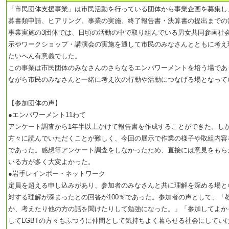
「市民団体支援事業」は市民活動を行っている団体から事業企画を募集し
募書類申請、ヒアリング、事業の実施、終了報告書・決算書の提出までの
事業実施の3団体では、日頃の活動の中で取り組んでいる男女共同参画社
示やワークショップ・講演会の実施を通して市民のみなさんとともに考え
たいへん有意義でした。
この事業は市民団体のみなさんのさらなるエンパワーメントを培う場であ
ながら市民のみなさんと一緒に考え次の行動や活動につなげる場となって
【参加団体の声】
●エンパワーメント11わて
アンケート調査から1年半以上かけて報告書を作成することができた。し
方々に読んでいただくことが難しく、今回の展示で作業の様子や取組内容
であった。感想等アンケート調査をしなかったため、直接には意見をもら
いる方が多く大変よかった。
●岩手レインボー・ネットワーク
定員を超える申し込みがあり、参加者のみなさんと共に理解を深める場と
対する理解が深まったとの回答が100％であった。参加者の声として、「
か、考えたり他の方の話を聞けたりして勉強になった。」「参加してよか
してLGBTの方々もふつうに仲間として気持ちよく暮らせる社会にしてい