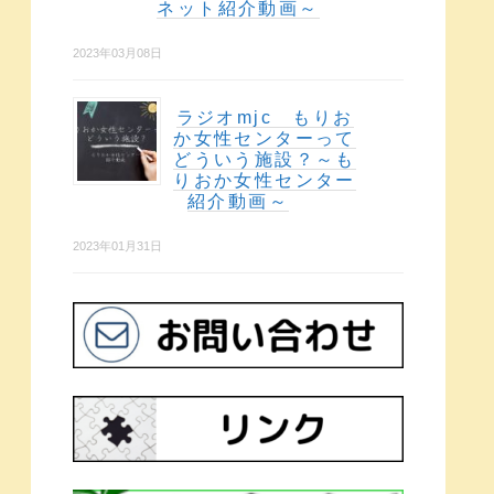
ネット紹介動画～
2023年03月08日
ラジオmjc もりお
か女性センターって
どういう施設？～も
りおか女性センター
紹介動画～
2023年01月31日