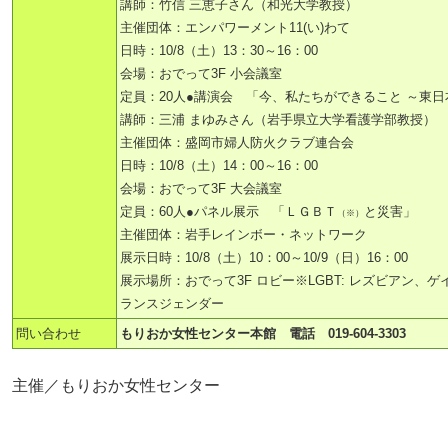
講師：竹信 三恵子さん（和光大学教授）
主催団体：エンパワーメント11(い)わて
日時：10/8（土）13：30～16：00
会場：おでって3F 小会議室
定員：20人●講演会 「今、私たちができること ～東
講師：三浦 まゆみさん（岩手県立大学看護学部教授）
主催団体：盛岡市婦人防火クラブ連合会
日時：10/8（土）14：00～16：00
会場：おでって3F 大会議室
定員：60人●パネル展示 「ＬＧＢＴ
と災害」
（※）
主催団体：岩手レインボー・ネットワーク
展示日時：10/8（土）10：00～10/9（日）16：00
展示場所：おでって3F ロビー※LGBT: レズビアン、
ランスジェンダー
問い合わせ
もりおか女性センター本館 電話 019-604-3303
主催／もりおか女性センター