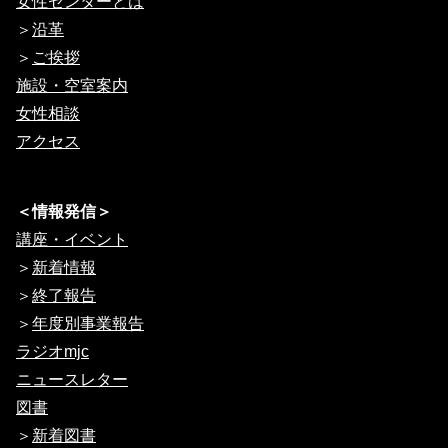
女性センターとは
＞
沿革
＞
ご挨拶
施設・空室案内
女性相談
アクセス
＜情報発信＞
講座・イベント
＞
新着情報
＞
終了報告
＞
年度別事業報告
ラジオmjc
ニュースレター
図書
＞
新着図書