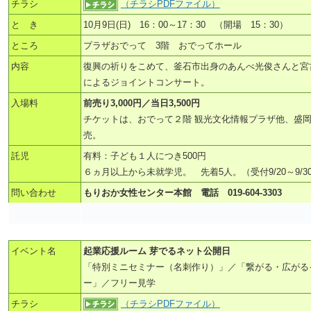
チラシ
（チラシPDFファイル）
と き
10月9日(日) 16：00～17：30 （開場 15：30）
ところ
プラザおでって 3階 おでってホール
内容
復興の祈りをこめて、釜石市出身のあんべ光俊さんと宮
によるジョイントコンサート。
入場料
前売り3,000円／当日3,500円
チケットは、おでって２階 観光文化情報プラザ他、盛
売。
託児
有料：子ども１人につき500円
６ヵ月以上から未就学児。 先着5人。（受付9/20～9/3
問い合わせ
もりおか女性センター本館 電話 019-604-3303
イベント名
起業応援ルーム 芽でるネット公開日
「特別ミニセミナー（名刺作り）」／「繋がる・広がる
ー」／フリー見学
チラシ
（チラシPDFファイル）