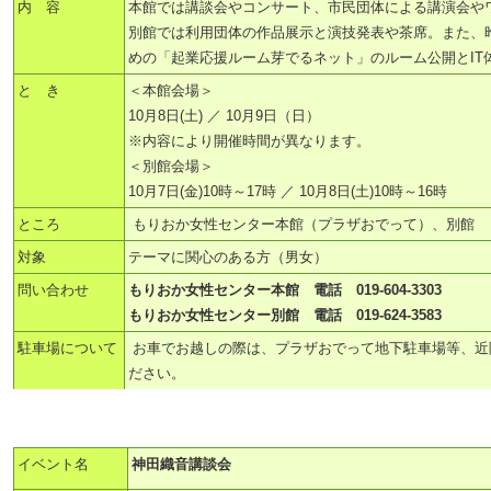
内 容
本館では講談会やコンサート、市民団体による講演会や
別館では利用団体の作品展示と演技発表や茶席。また、
めの「起業応援ルーム芽でるネット」のルーム公開とIT
と き
＜本館会場＞
10月8日(土) ／ 10月9日（日）
※内容により開催時間が異なります。
＜別館会場＞
10月7日(金)10時～17時 ／ 10月8日(土)10時～16時
ところ
もりおか女性センター本館（プラザおでって）、別館
対象
テーマに関心のある方（男女）
問い合わせ
もりおか女性センター本館 電話 019-604-3303
もりおか女性センター別館 電話 019-624-3583
駐車場について
お車でお越しの際は、プラザおでって地下駐車場等、近
ださい。
イベント名
神田織音講談会