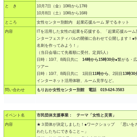
と き
10月7日（金）10時から17時
10月8日（土）10時から16時
ところ
女性センター別館内 起業応援ルーム 芽でるネット
内容
ITを活用した女性の起業を応援する、「起業応援ルー
ンターフェスティバルの開催に合わせて公開します！●
名刺を作ってみよう！」
（当日会場にて先着順に受付。定員5人）
日時：10/7、8両日共に
14時から15時30分
●繋がる・
ツアー
日時：10/7、8両日共に 1回目
11時から
、2回目
13時3
インターネット活用体験、ルーム見学など。
問い合わせ
もりおか女性センター別館 電話 019-624-3583
イベント名
市民団体支援事業： テーマ「女性と災害」
内容
★３団体が決定しました！●ワークショップ 「思いを
わたしたちにできること～」