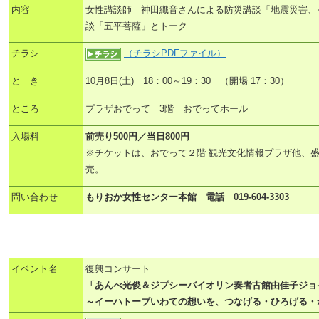
内容
女性講談師 神田織音さんによる防災講談「地震災害、
談「五平菩薩」とトーク
チラシ
（チラシPDFファイル）
と き
10月8日(土) 18：00～19：30 （開場 17：30）
ところ
プラザおでって 3階 おでってホール
入場料
前売り500円／当日800円
※チケットは、おでって２階 観光文化情報プラザ他、
売。
問い合わせ
もりおか女性センター本館 電話 019-604-3303
イベント名
復興コンサート
「あんべ光俊＆ジプシーバイオリン奏者古館由佳子ジョ
～イーハトーブいわての想いを、つなげる・ひろげる・