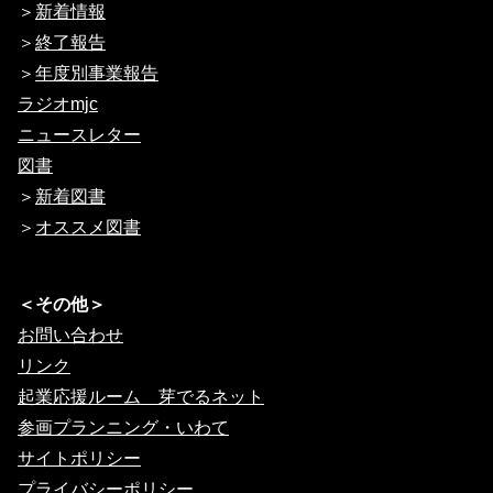
＞
新着情報
＞
終了報告
＞
年度別事業報告
ラジオmjc
ニュースレター
図書
＞
新着図書
＞
オススメ図書
＜その他＞
お問い合わせ
リンク
起業応援ルーム 芽でるネット
参画プランニング・いわて
サイトポリシー
プライバシーポリシー