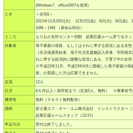
(Windows7、office2007を使用）
とき
＜全5回＞
2011年11月29日(火)、 12月2日(金)、6日(火)、9日(金)、1
10時～15時 （昼休み60分）
ところ
もりおか女性センター別館 起業応援ルーム芽でるネッ
対象者
母子家庭の母親、もしくはそれに準ずる状況にある女性
（生活保護受給者、母子生活支援施設入所者、市民税非
れに準ずる経済的に困難な状況にある、子育て中の女性
※平成22年11月、平成23年6月に開催した母子家庭の
座」の受講した方は応募できません。
定員
12人
託児
6カ月以上～就学前まで（定員5人、無料） ※要事前予
費用等
無料（テキスト無料配布）
講師
富士通エフ・オー・エム株式会社 インストラクター（11/
起業応援ルームスタッフ（12/13）
申込方法
受付は終了しました。