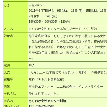
とき
＜全9回＞
2011年6月7日(火)、 9日(木)、 13日(月)、15日(水)、16日
23日(木）、24日(金）
18時30分～20時30分（120分）
ところ
もりおか女性センター本館（プラザおでって5階）
対象者
母子家庭の母親、もしくはそれに準ずる状況にある女性
（生活保護受給者、母子生活支援施設入所者、市民税非
れに準ずる経済的に困難な状況にある、子育て中の女性
※平成22年度に開催した「就労応援パソコン入門講座
ん。
定員
10人
託児
6カ月以上～就学前まで（定員5人、無料） ※要事前予
費用等
無料（テキスト無料配布）
講師
富士通エフ・オー・エム株式会社 インストラクター
申込方法
受付は終了しました。
申込み、
もりおか女性センター別館
問い合わせ
TEL 019-624-3583