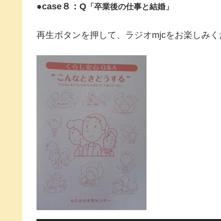
●case８：Q
「卒業後の仕事と結婚」
再生ボタンを押して、ラジオmjcをお楽しみく
音
声
プ
レ
ー
ヤ
ー