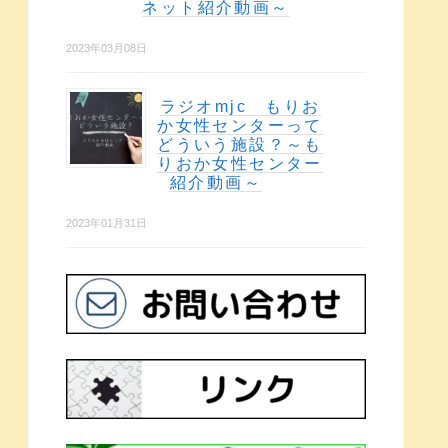
ネット紹介動画～
2023年03月08日
ラジオmjc もりお
か女性センターって
どういう施設？～も
りおか女性センター
紹介動画～
2023年01月31日