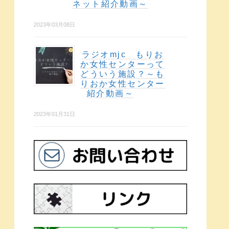
ネット紹介動画～
2023年03月08日
ラジオmjc もりお
か女性センターって
どういう施設？～も
りおか女性センター
紹介動画～
2023年01月31日