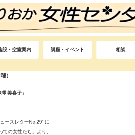
施設・空室案内
講座・イベント
相談
木曜）
澤 美喜子」
ースレターNo.29” に
わての女性たち」より、