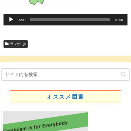
音
00:00
00:00
声
プ
レ
ラジオmjc
ー
ヤ
ー
オススメ図書